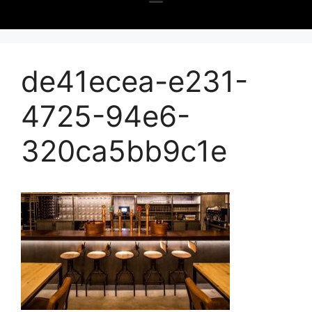
de41ecea-e231-
4725-94e6-
320ca5bb9c1e