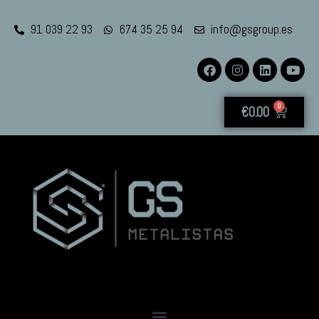
91 039 22 93
674 35 25 94
info@gsgroup.es
0
€
0.00