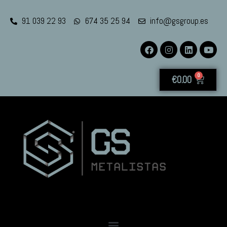
91 039 22 93
674 35 25 94
info@gsgroup.es
0
€
0.00