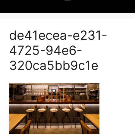
de41ecea-e231-
4725-94e6-
320ca5bb9c1e