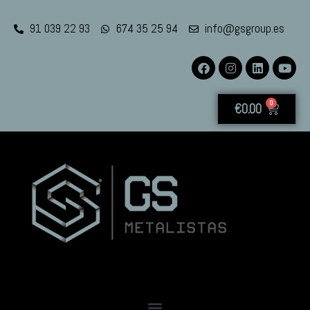
91 039 22 93
674 35 25 94
info@gsgroup.es
0
€
0.00