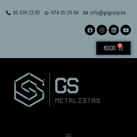
91 039 22 93
674 35 25 94
info@gsgroup.es
0
€
0.00