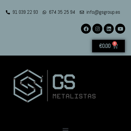
91 039 22 93
674 35 25 94
info@gsgroup.es
0
€
0.00