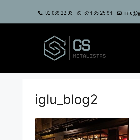
91 039 22 93
674 35 25 94
info@g
iglu_blog2