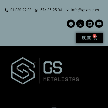
91 039 22 93
674 35 25 94
info@gsgroup.es
0
€
0.00