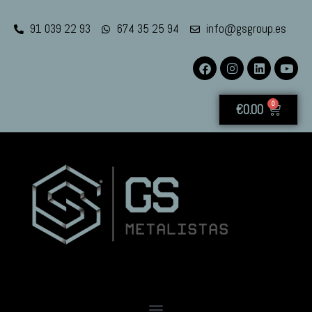
91 039 22 93
674 35 25 94
info@gsgroup.es
0
€
0.00