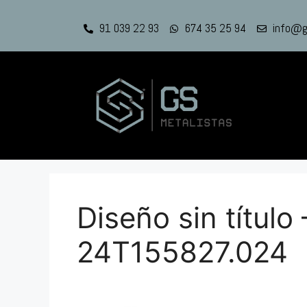
91 039 22 93
674 35 25 94
info@g
Diseño sin título
24T155827.024