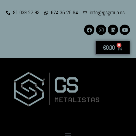
91 039 22 93
674 35 25 94
info@gsgroup.es
0
€
0.00