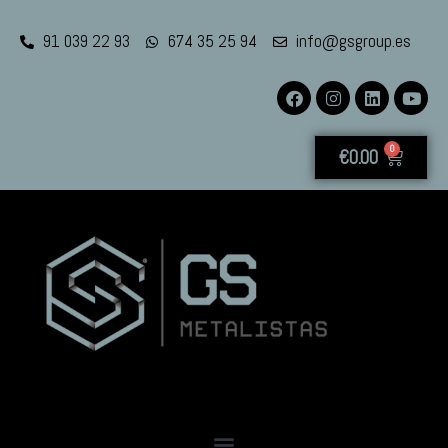
91 039 22 93
674 35 25 94
info@gsgroup.es
0
€
0.00