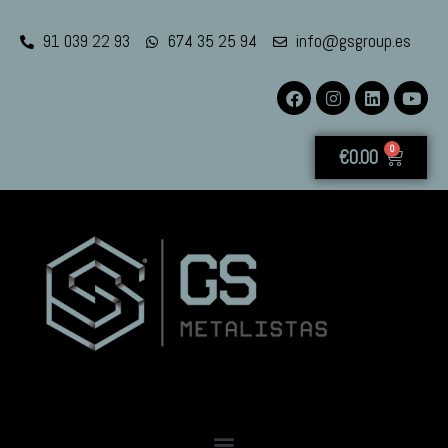
91 039 22 93
674 35 25 94
info@gsgroup.es
0
€
0.00