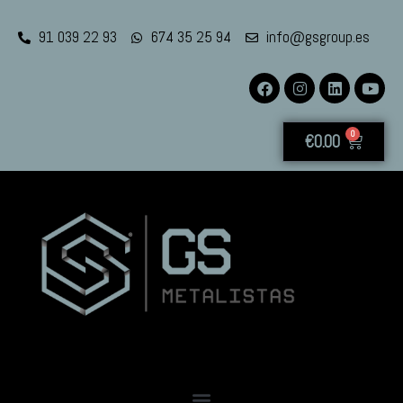
91 039 22 93
674 35 25 94
info@gsgroup.es
0
€
0.00