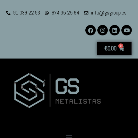
91 039 22 93
674 35 25 94
info@gsgroup.es
0
€
0.00