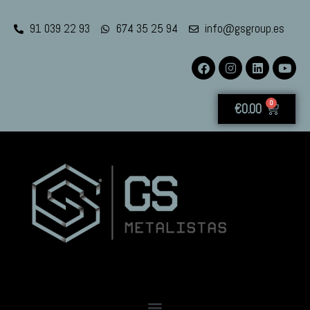
91 039 22 93
674 35 25 94
info@gsgroup.es
0
€
0.00