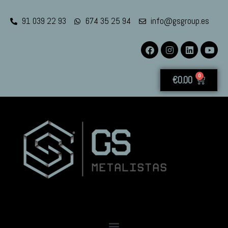
91 039 22 93
674 35 25 94
info@gsgroup.es
0
€
0.00