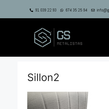
91 039 22 93
674 35 25 94
info@g
Sillon2