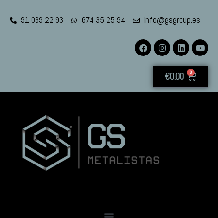
91 039 22 93
674 35 25 94
info@gsgroup.es
0
€
0.00