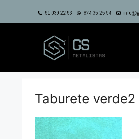
91 039 22 93
674 35 25 94
info@g
Taburete verde2