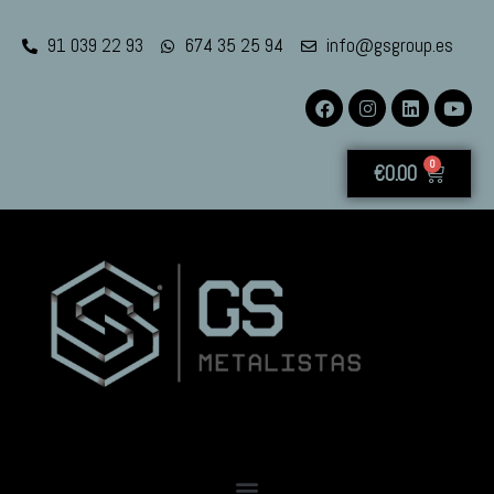
91 039 22 93
674 35 25 94
info@gsgroup.es
0
€
0.00