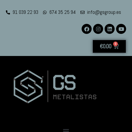
91 039 22 93
674 35 25 94
info@gsgroup.es
0
€
0.00