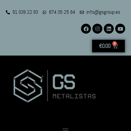
91 039 22 93
674 35 25 94
info@gsgroup.es
0
€
0.00