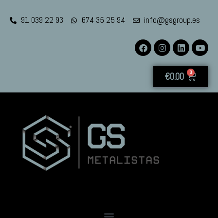
91 039 22 93
674 35 25 94
info@gsgroup.es
0
€
0.00