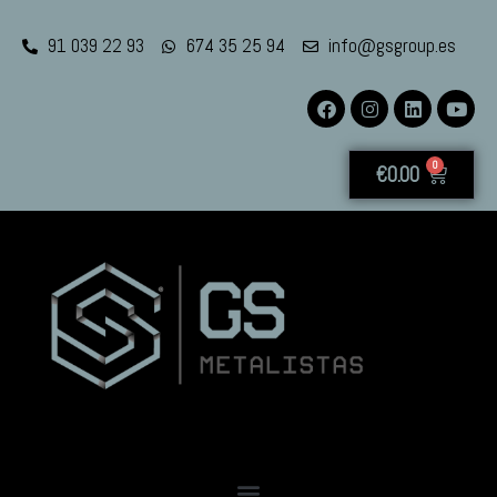
91 039 22 93
674 35 25 94
info@gsgroup.es
0
€
0.00