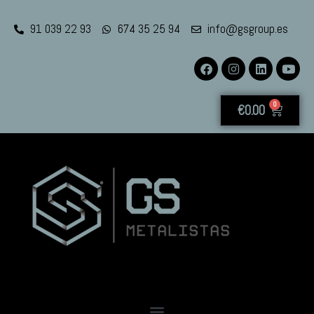
91 039 22 93
674 35 25 94
info@gsgroup.es
0
€
0.00