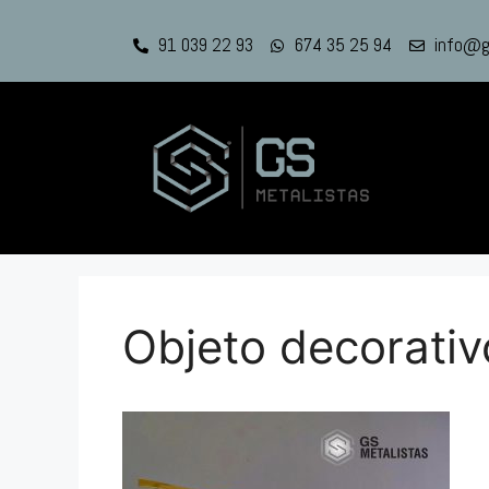
91 039 22 93
674 35 25 94
info@g
Objeto decorativ