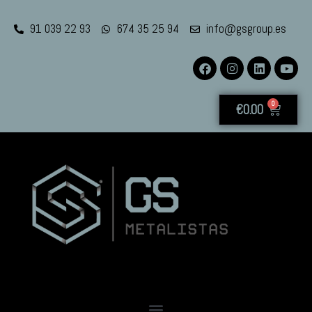
91 039 22 93
674 35 25 94
info@gsgroup.es
0
€
0.00