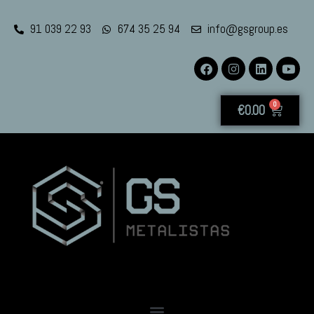
91 039 22 93
674 35 25 94
info@gsgroup.es
0
€
0.00