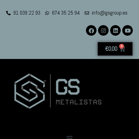
91 039 22 93
674 35 25 94
info@gsgroup.es
0
€
0.00