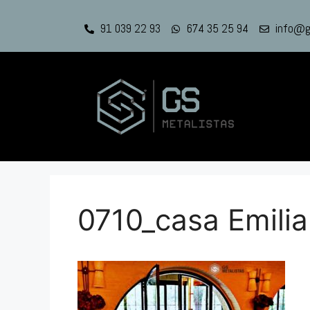
91 039 22 93
674 35 25 94
info@g
0710_casa Emili