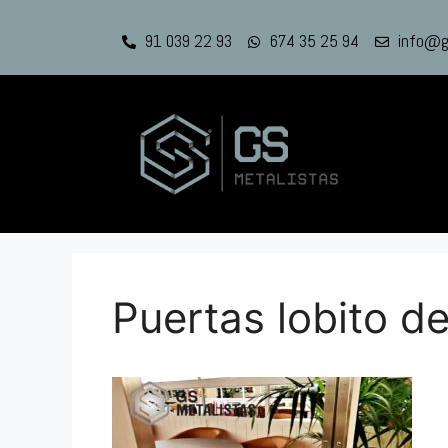
91 039 22 93
674 35 25 94
info@g
Puertas lobito d