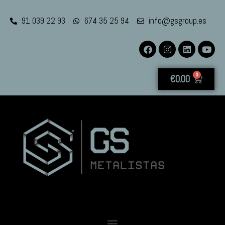
91 039 22 93
674 35 25 94
info@gsgroup.es
0
€
0.00