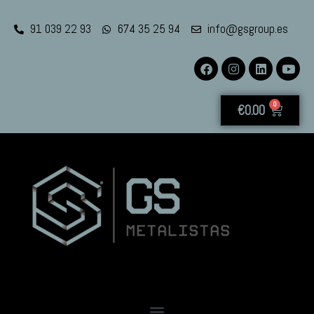
91 039 22 93
674 35 25 94
info@gsgroup.es
0
€
0.00