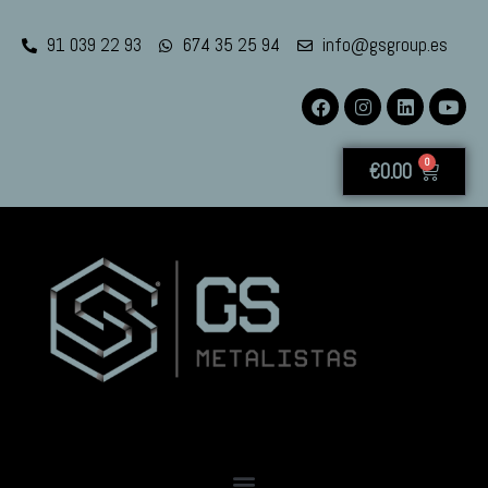
91 039 22 93
674 35 25 94
info@gsgroup.es
0
€
0.00