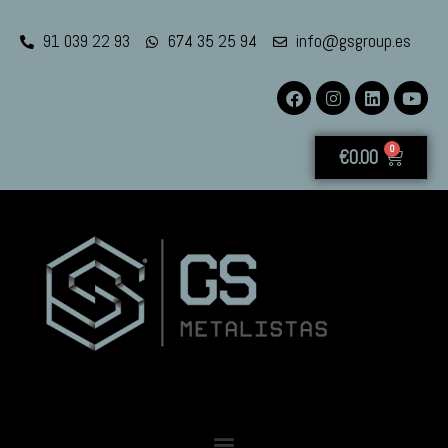
91 039 22 93
674 35 25 94
info@gsgroup.es
0
€
0.00