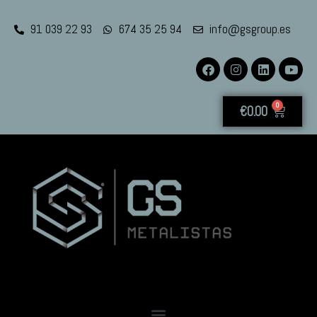
91 039 22 93
674 35 25 94
info@gsgroup.es
0
€
0.00