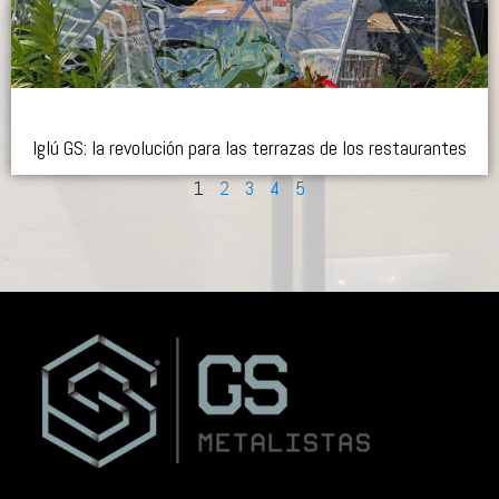
Iglú GS: la revolución para las terrazas de los restaurantes
1
2
3
4
5