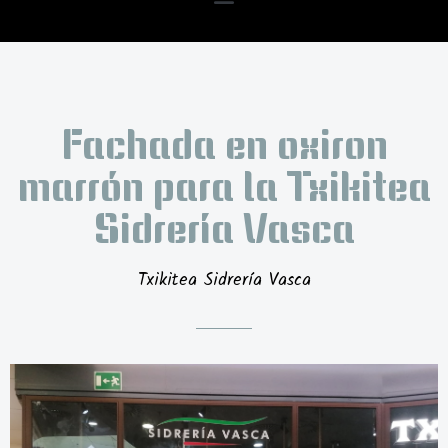
Fachada en oxiron
marrón para la Txikitea
Sidrería Vasca
Txikitea Sidrería Vasca