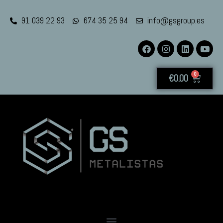
91 039 22 93
674 35 25 94
info@gsgroup.es
0
€
0.00