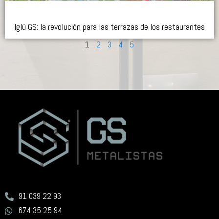
Iglú GS: la revolución para las terrazas de los restaurantes
1
2
3
4
5
91 039 22 93
674 35 25 94