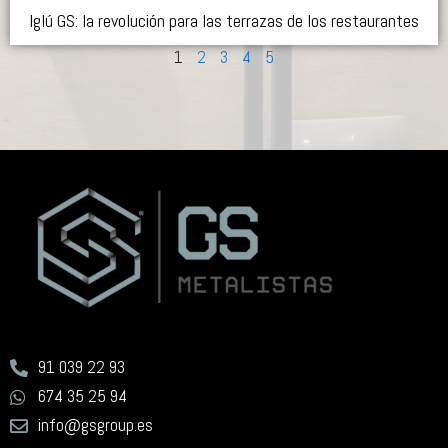
Iglú GS: la revolución para las terrazas de los restaurantes
1
2
3
4
5
91 039 22 93
674 35 25 94
info@gsgroup.es