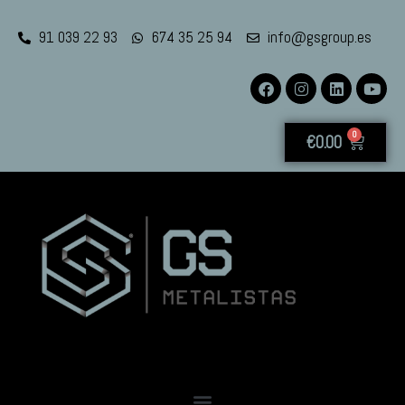
91 039 22 93
674 35 25 94
info@gsgroup.es
0
€
0.00