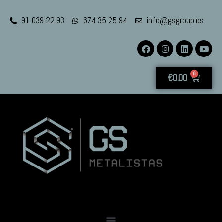
91 039 22 93
674 35 25 94
info@gsgroup.es
0
€
0.00