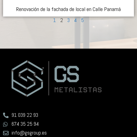
Renovación de la fachada de local en Calle Panamá
1
2
3
4
5
91 039 22 93
674 35 25 94
info@gsgroup.es