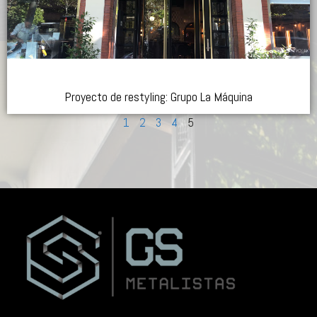
Proyecto de restyling: Grupo La Máquina
1
2
3
4
5