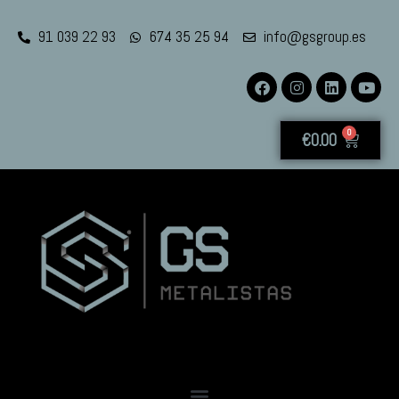
91 039 22 93
674 35 25 94
info@gsgroup.es
0
€
0.00