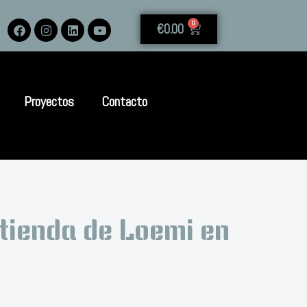
0
€
0.00
Proyectos
Contacto
 tienda de Loemi en