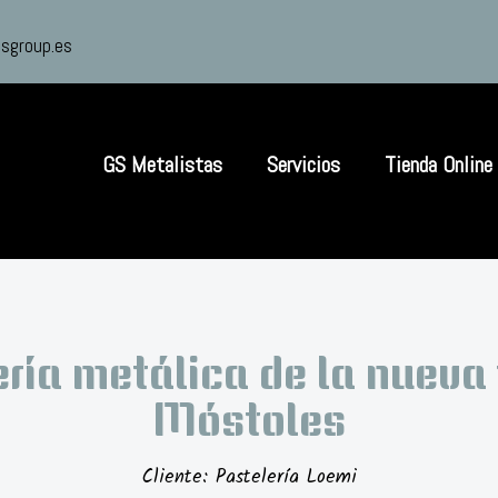
sgroup.es
GS Metalistas
Servicios
Tienda Online
ría metálica de la nueva
Móstoles
Cliente: Pastelería Loemi