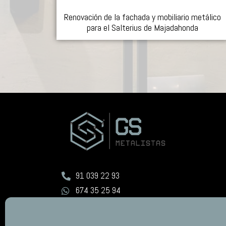
Renovación de la fachada y mobiliario metálico
para el Salterius de Majadahonda
91 039 22 93
674 35 25 94
info@gsgroup.es