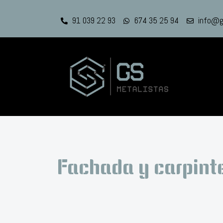
91 039 22 93
674 35 25 94
info@g
Fachada y carpinte