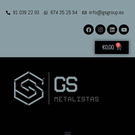
91 039 22 93
674 35 25 94
info@gsgroup.es
0
€
0.00