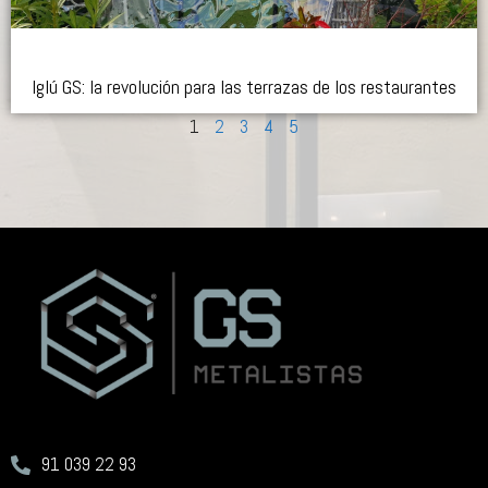
Iglú GS: la revolución para las terrazas de los restaurantes
1
2
3
4
5
91 039 22 93