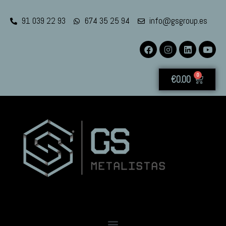
91 039 22 93
674 35 25 94
info@gsgroup.es
0
€
0.00