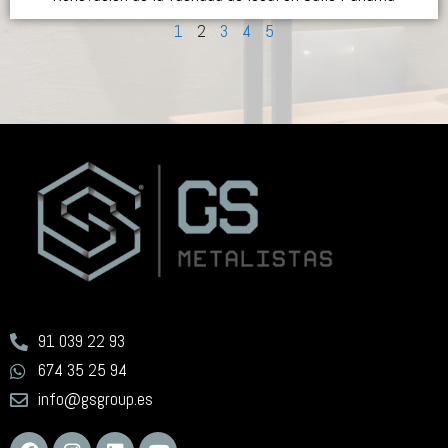
1
2
3
4
5
91 039 22 93
674 35 25 94
info@gsgroup.es