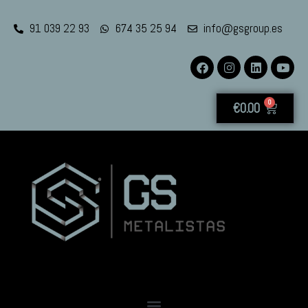
91 039 22 93
674 35 25 94
info@gsgroup.es
0
€
0.00